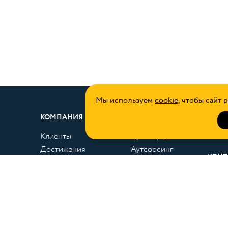
Мы используем
cookie
, чтобы сайт 
КОМПАНИЯ
УСЛУГИ
СОИС
Клиенты
Аутстаффинг
СТАТ
Достижения
Аутсорсинг
КОНТ
Отзывы клиентов
101000, г. Москва, Армянский пер., 9/1